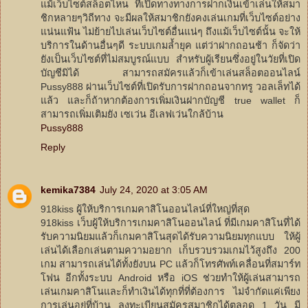
แม้เว็บไซต์สล็อตไหน ที่เปิดทางทางการฝากเงินเข้าเล่นให้สมา
ชิกหลายๆวิถีทาง จะมีผลให้สมาชิกยังคงเล่นเกมที่เว็บไซต์อย่าง
แน่นแฟ้น ไม่ย้ายไปเล่นเว็บไซต์อื่นแน่ๆ ถึงแม้เว็บไซต์นั้น จะให้
บริการในด้านอื่นๆดี ระบบเกมล้ำยุค แต่ว่าฝากถอนช้า ก็จัดว่า
ยังเป็นเว็บไซต์ที่ไม่สมบูรณ์แบบ สำหรับผู้เรียนซึ่งอยู่ในวัยที่เปิด
บัญชีมิได้ สามารถสมัครแล้วก็เข้าเล่นสล็อตออนไลน์
Pussy888 ผ่านเว็บไซต์ที่เปิดรับการฝากถอนจากทรู วอลเล็ทได้
แล้ว และก็ถ้าหากต้องการเพิ่มเงินฝากบัญชี true wallet ก็
สามารถเพิ่มเติมยัง เซเว่น อีเลฟเว่นใกล้บ้าน
Pussy888
Reply
kemika7384
July 24, 2020 at 3:05 AM
918kiss ผู้ให้บริการเกมคาสิโนออนไลน์ที่ใหญ่ที่สุด
918kiss เว็บผู้ให้บริการเกมคาสิโนออนไลน์ ที่มีเกมคาสิโนที่ได้
รับความนิยมแล้วก็เกมคาสิโนสุดได้รับความนิยมทุกแบบ ให้ผู้
เล่นได้เลือกเล่นตามความอยาก เก็บรวบรวมเกมไว้สูงถึง 200
เกม สามารถเล่นได้ทั้งยังบน PC แล้วก็โทรศัพท์เคลื่อนที่สมาร์ท
โฟน อีกทั้งระบบ Android หรือ iOS ช่วยทำให้ผู้เล่นสามารถ
เล่นเกมคาสิโนและก็ทำเงินได้ทุกที่ที่ต้องการ ไม่จำกัดแค่เพียง
การเล่นอยู่ที่บ้าน ลงทะเบียนสมัครสมาชิกได้ตลอด 1 วัน มี