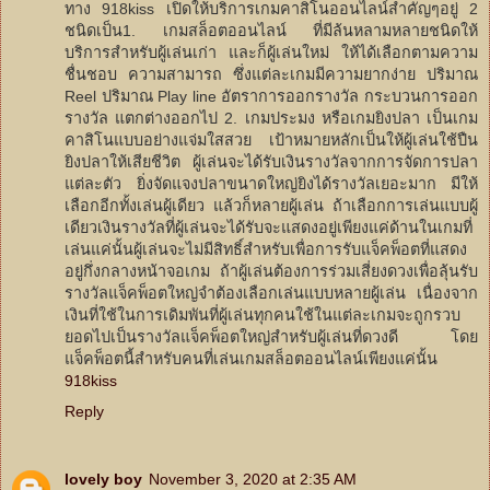
ทาง 918kiss เปิดให้บริการเกมคาสิโนออนไลน์สำคัญๆอยู่ 2
ชนิดเป็น1. เกมสล็อตออนไลน์ ที่มีล้นหลามหลายชนิดให้
บริการสำหรับผู้เล่นเก่า และก็ผู้เล่นใหม่ ให้ได้เลือกตามความ
ชื่นชอบ ความสามารถ ซึ่งแต่ละเกมมีความยากง่าย ปริมาณ
Reel ปริมาณ Play line อัตราการออกรางวัล กระบวนการออก
รางวัล แตกต่างออกไป 2. เกมประมง หรือเกมยิงปลา เป็นเกม
คาสิโนแบบอย่างแจ่มใสสวย เป้าหมายหลักเป็นให้ผู้เล่นใช้ปืน
ยิงปลาให้เสียชีวิต ผู้เล่นจะได้รับเงินรางวัลจากการจัดการปลา
แต่ละตัว ยิ่งจัดแจงปลาขนาดใหญ่ยิงได้รางวัลเยอะมาก มีให้
เลือกอีกทั้งเล่นผู้เดียว แล้วก็หลายผู้เล่น ถ้าเลือกการเล่นแบบผู้
เดียวเงินรางวัลที่ผู้เล่นจะได้รับจะแสดงอยู่เพียงแค่ด้านในเกมที่
เล่นแค่นั้นผู้เล่นจะไม่มีสิทธิ์สำหรับเพื่อการรับแจ็คพ็อตที่แสดง
อยู่กึ่งกลางหน้าจอเกม ถ้าผู้เล่นต้องการร่วมเสี่ยงดวงเพื่อลุ้นรับ
รางวัลแจ็คพ็อตใหญ่จำต้องเลือกเล่นแบบหลายผู้เล่น เนื่องจาก
เงินที่ใช้ในการเดิมพันที่ผู้เล่นทุกคนใช้ในแต่ละเกมจะถูกรวบ
ยอดไปเป็นรางวัลแจ็คพ็อตใหญ่สำหรับผู้เล่นที่ดวงดี โดย
แจ็คพ็อตนี้สำหรับคนที่เล่นเกมสล็อตออนไลน์เพียงแค่นั้น
918kiss
Reply
lovely boy
November 3, 2020 at 2:35 AM