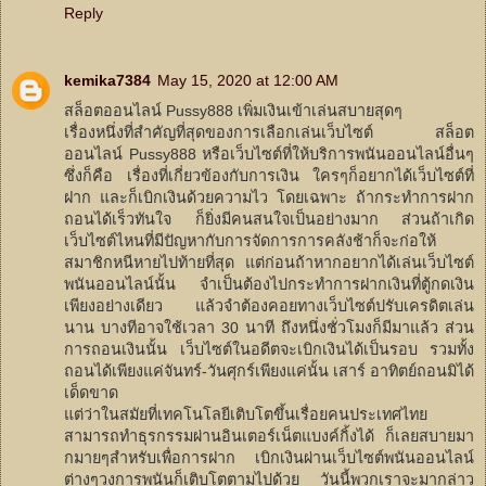
Reply
kemika7384
May 15, 2020 at 12:00 AM
สล็อตออนไลน์ Pussy888 เพิ่มเงินเข้าเล่นสบายสุดๆ
เรื่องหนึ่งที่สำคัญที่สุดของการเลือกเล่นเว็บไซต์ สล็อต
ออนไลน์ Pussy888 หรือเว็บไซต์ที่ให้บริการพนันออนไลน์อื่นๆ
ซึ่งก็คือ เรื่องที่เกี่ยวข้องกับการเงิน ใครๆก็อยากได้เว็บไซต์ที่
ฝาก และก็เบิกเงินด้วยความไว โดยเฉพาะ ถ้ากระทำการฝาก
ถอนได้เร็วทันใจ ก็ยิ่งมีคนสนใจเป็นอย่างมาก ส่วนถ้าเกิด
เว็บไซต์ไหนที่มีปัญหากับการจัดการการคลังช้าก็จะก่อให้
สมาชิกหนีหายไปท้ายที่สุด แต่ก่อนถ้าหากอยากได้เล่นเว็บไซต์
พนันออนไลน์นั้น จำเป็นต้องไปกระทำการฝากเงินที่ตู้กดเงิน
เพียงอย่างเดียว แล้วจำต้องคอยทางเว็บไซต์ปรับเครดิตเล่น
นาน บางทีอาจใช้เวลา 30 นาที ถึงหนึ่งชั่วโมงก็มีมาแล้ว ส่วน
การถอนเงินนั้น เว็บไซต์ในอดีตจะเบิกเงินได้เป็นรอบ รวมทั้ง
ถอนได้เพียงแค่จันทร์-วันศุกร์เพียงแค่นั้น เสาร์ อาทิตย์ถอนมิได้
เด็ดขาด
แต่ว่าในสมัยที่เทคโนโลยีเติบโตขึ้นเรื่อยคนประเทศไทย
สามารถทำธุรกรรมผ่านอินเตอร์เน็ตแบงค์กิ้งได้ ก็เลยสบายมา
กมายๆสำหรับเพื่อการฝาก เบิกเงินผ่านเว็บไซต์พนันออนไลน์
ต่างๆวงการพนันก็เติบโตตามไปด้วย วันนี้พวกเราจะมากล่าว