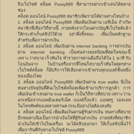
ถึงเว็บไซต์ สล็อต Pussy888 ที่สามารถฝากเข้าเล่นได้หลาย
ช่อง
สล็อต ออนไลน์ Pussy888 สมาชิกเพิ่มรายได้ผ่านทางไหนบ้าง
1. สล็อต ออนไลน์ Pussy888 เพิ่มเติมเงินผ่าน เอทีเอ็ม ถ้าเกิด
สมาชิกที่เลือกวิถีทางนี้ ภายหลังจากโอนฝากบัญชีเว็บไซต์แล้ว
ให้กระทำเก็บสลิปไว้ด้วย อย่าพึ่งทิ้งขยะ เพื่อเป็นหลักฐาน
สำหรับเพื่อการฝากเงิน
2. สล็อต ออนไลน์ เพิ่มเงินผ่าน internet banking การฝากเงิน
ผ่าน internet banking เป็นหนทางยอดนิยมที่สุดในขณะนี้
เพราะว่าสบาย เร็วทันใจ ทำรายการผ่านมือถือได้ใน 1 นาที รับ
โอนงินจาก ในบ้านหรือจากที่ไหนก็สบายเร็วทันใจสุดๆทาง
เว็บไซต์สล็อต ก็มีบริการให้เลือกฝากเข้าครบทุกแบงค์ชั้นหนึ่ง
ของเมืองไทย
3. สล็อต ออนไลน์ Pussy888 เพิ่มเงินผ่าน true wallet นี่เป็น
หนทางปัจจุบันที่ดินเว็บไซต์สล็อตเพิ่มเข้ามาบริการลูกค้า การ
เติมเงินเข้าเล่นผ่าน true wallet ก็เป็นวิถีทางที่สบาย เพราะว่าน
อกเหนือจากแอพอินเตอร์เน็ต แบงค์กิ้งแล้ว แอพทรู วอลเลท
ในโทรศัพท์ของหลายท่านควรจะมีอย่างไม่ต้องสงสัย
4. สล็อต ออนไลน์ เพิ่มเติมเงินผ่านตู้รับฝากเงิน หนทางที่สบาย
อีกหนทางนึงเป็นการนำเงินใส่ที่ตู้รับฝากเงิน ภายหลังที่สมาชิก
นำเงินใส่เข้าไปในเครื่อง จะได้สลิปออกมา ให้เก็บสลิปนั้นไว้
เพื่อการันตีกับทางเว็บไซต์ Pussy888