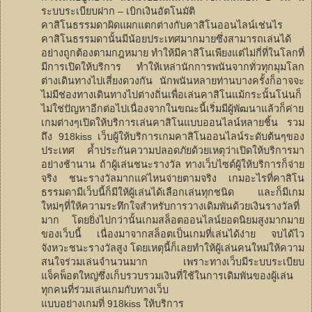
ระบบระเบียบฝาก – เบิกเงินอัตโนมัติ
คาสิโนธรรมดาผิดแผกแตกต่างกับคาสิโนออนไลน์เช่นไร
คาสิโนธรรมดานั้นมีน้อยประเทศมากมายซึ่งสามารถเล่นได้
อย่างถูกต้องตามกฎหมาย ทำให้มีคาสิโนเพียงแต่ไม่กี่ที่ในโลกที่
มีการเปิดให้บริการ ทำให้เหล่านักการพนันจากทั่วทุกมุมโลก
ต่างเดินทางไปเสี่ยงดวงกัน นักพนันหลายท่านบางครั้งก็อาจจะ
ไม่มีช่องทางเดินทางไปต่างถิ่นเพื่อเล่นคาสิโนแม้กระนั้นโน่นก็
ไม่ใช่ปัญหาอีกต่อไปเนื่องจากในขณะนี้เริ่มมีผู้พัฒนาแล้วก็ค่าย
เกมต่างๆเปิดให้บริการเล่นคาสิโนแบบออนไลน์หลายชิ้น รวม
ถึง 918kiss เว็บผู้ให้บริการเกมคาสิโนออนไลน์ระดับต้นๆของ
ประเทศ ค้ำประกันความปลอดภัยด้วยเหตุว่าเปิดให้บริการมา
อย่างช้านาน ถ้าผู้เล่นชนะรางวัล ทางเว็บไซต์ผู้ให้บริการก็จ่าย
จริง ชนะรางวัลมากแค่ไหนจ่ายตามจริง เกมอะไรที่คาสิโน
ธรรมดามีเว็บนี้ก็มีให้ผู้เล่นได้เลือกเล่นทุกชนิด และก็มีเกม
ใหม่ๆที่ให้ความระทึกใจสำหรับการวางเดิมพันด้วยเงินรางวัลที่
มาก โดยยิ่งไปกว่านั้นเกมสล็อตออนไลน์ยอดนิยมสูงมากมาย
ของเว็บนี้ เนื่องมาจากสล็อตเป็นเกมที่เล่นได้ง่าย จบได้ไว
จังหวะชนะรางวัลสูง โดยเหตุนี้ก็เลยทำให้ผู้เล่นคนใหม่ให้ความ
สนใจร่วมเล่นจำนวนมาก เพราะทางเว็บมีระบบระเบียบ
แจ็คพ็อตใหญ่ซึ่งเก็บรวบรวมเงินที่ใช้ในการเดิมพันของผู้เล่น
ทุกคนที่ร่วมเล่นเกมกับทางเว็บ
แบบอย่างเกมที่ 918kiss ให้บริการ